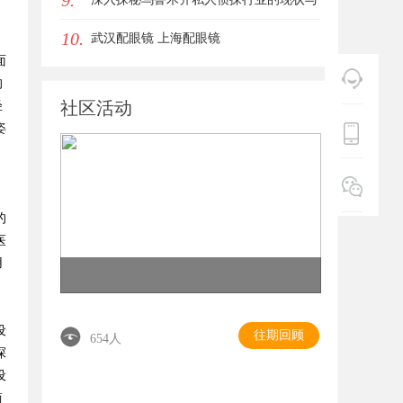
9.
10.
未来发展趋势
武汉配眼镜 上海配眼镜
面
的
社区活动
轻
姿
的
医
用
设
往期回顾
654人
探
设
简