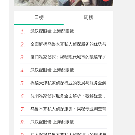
发展趋势
助您
日榜
周榜
1.
武汉配眼镜 上海配眼镜
2.
全面解析乌鲁木齐私人侦探服务的优势与
3.
应用
厦门私家侦探：揭秘现代城市的隐秘守护
4.
者
武汉配眼镜 上海配眼镜
5.
揭秘天津私家侦探行业的发展与服务全解
6.
析
沈阳私家侦探服务全面解析：破解疑云，
7.
守护真相的专家助力
乌鲁木齐私人侦探服务：揭秘专业调查背
8.
后的故事与应用
武汉配眼镜 上海配眼镜
深入探秘乌鲁木齐私人侦探行业的现状与