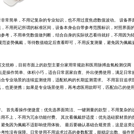
看非常简单，不用记复杂的专业知识，也不用过度焦虑数值波动。 设备界
值，不用死记所谓的标准区间，设备本身会自带参考范围标识，对照界面
的参考，不用单凭数值做判断，结合自身的实际状态看待就好，不用因为
规范姿势佩戴，等待数值稳定后查看即可，不用反复测量，避免因为佩戴
氧仪的英文统称，目前市面上的款型主要分家用常规款和医用脉搏血氧检测仪两
点是操作简单、体积小巧，适合日常居家自查、外出便携使用，满足日常
合专业场景的连续监测使用，适配机构的长期监测需求。 不用盲目追求
低，也更便携；如果是专业场景使用，再考虑医用款即可，匹配自己的使
。 首先看操作便捷度：优先选界面简洁、一键测量的款型，不用复杂的
用不上，不用为冗余功能付费。 其次看佩戴舒适度：优先选硅胶材质的
避免因为佩戴不适影响使用体验。 最后要确认基础合规资质，这是这类
参考性没有保障。日常使用不用追求过高的参数配置，能稳定出数、操作