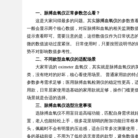
一、脉搏血氧仪正常参数怎么看？
这是大家问得最多的问题。其实
脉搏血氧仪
的参数查
一般会显示两个核心数据，对应脉搏和血氧的相关监测数
Bo
提示查看即可。需要注意的是，这些数值仅作为日常状态
微的数值波动过度紧张。 日常使用时，只要按照说明书的
势不对影响数值参考性。
二、不同款型血氧仪的适配场景
大家常说的 oximeter 血氧仪，其实就是脉搏血
类，没有绝对的好坏，核心看使用场景。 普通家用款的特
参数参考需求足够；医用脉搏血氧检测仪的稳定性更高，适
用款，日常居家使用选基础的家用款就足够，操作门槛更
ar
场景就是合适的选择。
三、脉搏血氧仪选型注意事项
选脉搏血氧仪不用盲目追高端功能，匹配自身需求就好
置，老人也能轻松上手，很多花里胡哨的附加功能日常根本
头，佩戴时不会有明显的压迫感，适合日常多次测量使用，
备的基础前提，不用为了低价选无资质的款型，避免数值