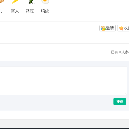
手
雷人
路过
鸡蛋
邀请
收
已有 0 人
评论