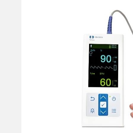
时代
知，筑牢工矿机器狗
力
uz
!