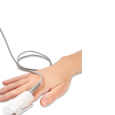
全域巡检识别能
侦查力量