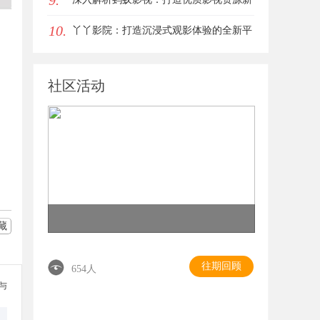
9.
10.
平台
丫丫影院：打造沉浸式观影体验的全新平
台探索
社区活动
藏
往期回顾
654人
参与