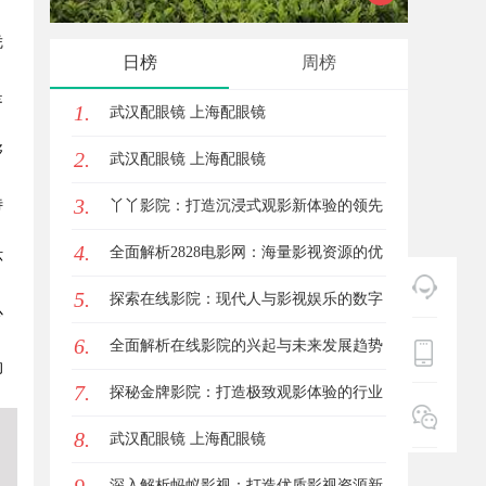
凭
发展趋势
发体系
日榜
周榜
是
1.
武汉配眼镜 上海配眼镜
够
2.
武汉配眼镜 上海配眼镜
3.
待
丫丫影院：打造沉浸式观影新体验的领先
4.
平台
全面解析2828电影网：海量影视资源的优
环
5.
质观看平台
探索在线影院：现代人与影视娱乐的数字
心
6.
连接之道
全面解析在线影院的兴起与未来发展趋势
的
7.
探讨
探秘金牌影院：打造极致观影体验的行业
8.
标杆
武汉配眼镜 上海配眼镜
深入解析蚂蚁影视：打造优质影视资源新