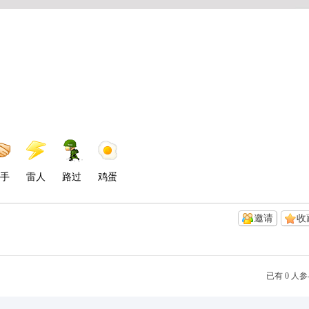
手
雷人
路过
鸡蛋
邀请
收
已有 0 人