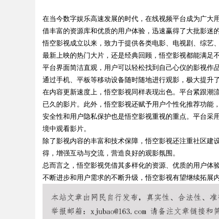
新与发展趋势揭秘
在当今数字娱乐高速发展的时代，在线视频平台成为广大
料性能的秘密武器
借丰富的资源库和优质的用户体验，迅速赢得了大批影迷
悟空影视成立以来，致力于提供各类电影、电视剧、综艺
最新上映的热门大片，还是经典回顾，悟空影视都能满足
平台界面简洁直观，用户可以轻松找到自己心仪的影视作
uz
通过手机、平板等移动设备随时随地进行观影，极大提升
在内容更新速度上，悟空影视同样表现出色。平台紧跟潮
已久的影片。此外，悟空影视还赋予用户个性化推荐功能
安全性和用户隐私保护也是悟空影视重视的重点。平台采
境中观看影片。
除了影视内容的丰富和技术保障，悟空影视还注重社区建
得，增强互动与交流，营造良好的观影氛围。
总而言之，悟空影视凭借其多样化的资源、优质的用户体
!
不断进步和用户需求的不断升级，悟空影视有望继续拓展