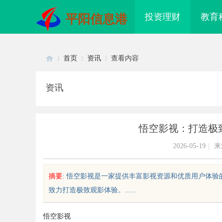
投资理财
教育
平阳信息港
首页
资讯
查看内容
资讯
Di
›
›
›
悟空影视：打造极
2026-05-19
|
来
摘要
: 悟空影视是一家提供丰富影视资源和优质用户体
致力打造极致观影体验。......
sc
悟空影视
寻青鸟影视：数字时代的影视内容
330FE20耐磨改性