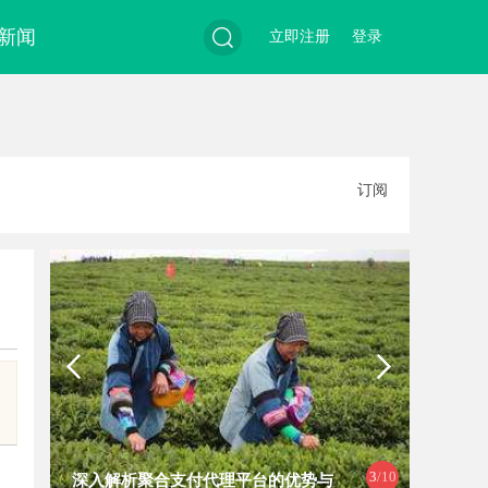
新闻
立即注册
登录
搜
订阅
索
3
/10
深入解析聚合支付代理平台的优势与
贝净 