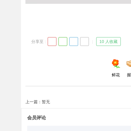
Bo
分享至 :
10 人收藏
鲜花
握
ar
上一篇：暂无
会员评论