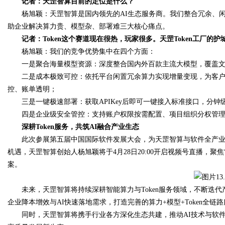
记者：天罡智算目前的定位是什么？
杨旭颖：天罡智算是国内领先的AI生态服务商。我们整合冗余、闲
助企业解决算力贵、模型杂、部署难三大核心痛点。
记者：Token这个赛道现在很热，玩家很多。天罡Token工厂的
杨旭颖：我们的竞争优势集中在四个方面：
一是聚合海量模型资源：深度整合国内外百款主流大模型，覆盖
二是成本极致可控：依托平台闲置冗余算力实现增量变现，为客户提供
控、账单透明；
三是一键极速部署：获取APIKey后即可一键接入标准接口，分
四是企业级安全管控：支持账户权限按需配置、项目组织分权管理，
深耕Token服务，共筑AI融合产业生态
此次参展第五届中国国际软件发展大会，为天罡智算与软件全产业链
机遇，天罡智算创始人杨旭颖将于4月28日20:00开启视频号直播，聚
案。
未来，天罡智算将持续深耕智能算力与Token服务领域，不断迭代
企业降本增效与AI快速落地需求，打造完善的算力+模型+Token全链
同时，天罡智算将携手行业各方深化生态共建，推动AI技术与软