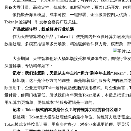
天罡Token工厂作为AI新型基础设施，可将算力、模型资源转化为标
具备大吞吐量、高稳定性、低成本、低时延特性，覆盖代码开发、内
依托聚合海量模型、成本可控、一键部署、企业级管控四大优势，
d
Token体验福利，引发参会嘉宾广泛关注。
产品赋能转型，权威解读行业机遇
作为天罡智算核心产品，Token工厂依托国内外双循环算力底座搭建
数据处理、多模态推理等多元场景，精准破解软件算力贵、模型杂、部
大会期间，天罡智算创始人杨旭颖接受权威媒体专访，围绕行业
深度解读，专访精华如下：
记者：我们注意到，天罡从去年主推“算力”到今年主推“Token
杨旭颖：这不是业务方向的调整，而是顺着我们服务客户的底层
际应用中，企业更青睐Token这种灵活便捷的调用模式。对企业而言，
量付费，使用门槛更低。所以我们今年聚焦Token服务，本质是把算
用AI算力更简单、更低成本”的服务逻辑是一致的。
记者：Token模式的本质是什么？与传统算力租赁有何区别？
杨旭颖：Token是大模型处理信息的最小单位。传统算力租赁需
Token模式支持按量计费、用多少付多少，对企业来说更简便、更灵