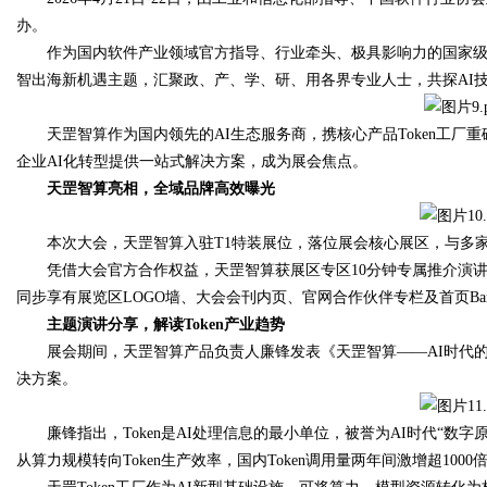
办。
作为国内软件产业领域官方指导、行业牵头、极具影响力的国家级
智出海新机遇主题，汇聚政、产、学、研、用各界专业人士，共探AI
Bo
天罡智算作为国内领先的AI生态服务商，携核心产品Token工厂
企业AI化转型提供一站式解决方案，成为展会焦点。
天罡智算亮相，全域品牌高效曝光
本次大会，天罡智算入驻T1特装展位，落位展会核心展区，与多
凭借大会官方合作权益，天罡智算获展区专区10分钟专属推介演
同步享有展览区LOGO墙、大会会刊内页、官网合作伙伴专栏及首页Ba
主题演讲分享，解读Token产业趋势
ar
展会期间，天罡智算产品负责人廉锋发表《天罡智算——AI时代的T
决方案。
廉锋指出，Token是AI处理信息的最小单位，被誉为AI时代“数字原油
从算力规模转向Token生产效率，国内Token调用量两年间激增超1000