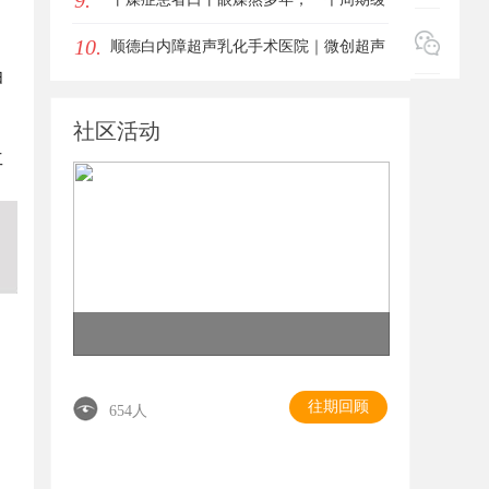
9.
10.
女生的气质加分项
过来？老中医：一张辨证方对症，身体找
顺德白内障超声乳化手术医院｜微创超声
归
回津液
乳化 + 全系列人工晶体中老年眼病诊疗
社区活动
工
往期回顾
654人