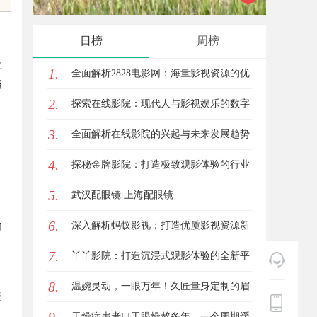
日榜
周榜
享
1.
全面解析2828电影网：海量影视资源的优
绍
2.
质观看平台
探索在线影院：现代人与影视娱乐的数字
3.
连接之道
全面解析在线影院的兴起与未来发展趋势
，
4.
探讨
探秘金牌影院：打造极致观影体验的行业
5.
标杆
武汉配眼镜 上海配眼镜
6.
深入解析蚂蚁影视：打造优质影视资源新
如
7.
平台
丫丫影院：打造沉浸式观影体验的全新平
8.
台探索
温婉灵动，一眼万年！久匠量身定制的眉
场
眼唇，才是你整张脸的点睛之笔！淡颜系
干燥症患者口干眼燥熬多年，一个周期缓