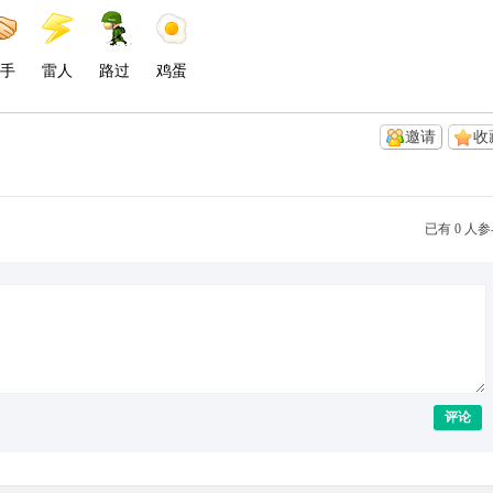
手
雷人
路过
鸡蛋
邀请
收
已有 0 人
评论