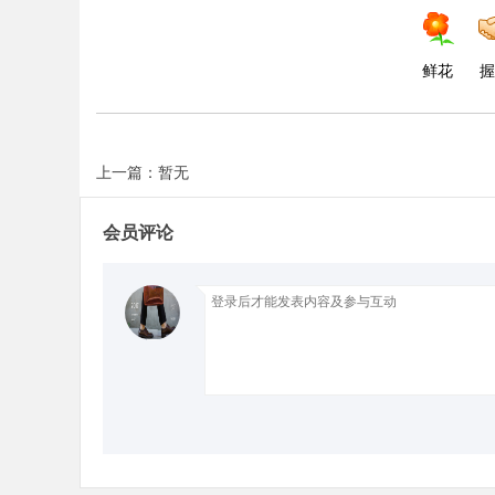
d
鲜花
握
上一篇：暂无
会员评论