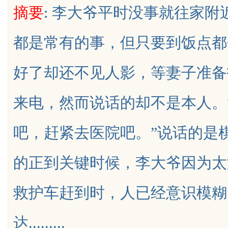
摘要
: 李大爷平时没事就往家
！
传统中小企业怎么靠GEO让AI自动推
娱
都是常有的事，但只要到饭点都
荐你？
好了却还不见人影，等妻子准备
uz
来电，然而说话的却不是本人。
吧，赶紧去医院吧。”说话的是
的正到关键时候，李大爷因为太
!
救护车赶到时，人已经意识模糊
达.........