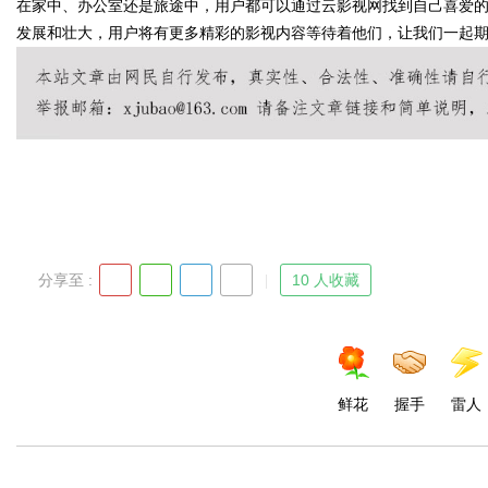
在家中、办公室还是旅途中，用户都可以通过云影视网找到自己喜爱
发展和壮大，用户将有更多精彩的影视内容等待着他们，让我们一起
d
分享至 :
10 人收藏
鲜花
握手
雷人