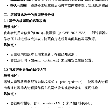
持久化控制
：通过修改宿主机启动脚本或内核参数，实现长期驻
d
二、容器逃逸攻击的典型场景分析
2.1 基于内核漏洞的逃逸攻击
场景描述
：
攻击者利用未修复的Linux内核漏洞（如CVE-2022-2588），
修改宿主机进程表或挂表，隐藏自身进程并访问其他容器资源。
风险点
：
云主机
内核版本长期未更新，存在已知漏洞；
容器运行时（如runc、containerd）未启用安全加固配置。
2.2 特权容器导致的越权访问
场景描述
：
运维人员误将容器配置为特权模式（--privileged=true），使容
击者通过容器内进程操作宿主机网络设备或存储设备，实现逃逸。
风险点
：
容器编排模板（如Kubernetes YAML）未严格限制权限；