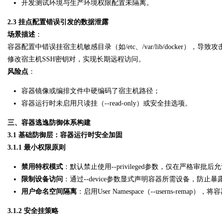
开发测试环境与生产环境权限配置未隔离。
2.3 挂点配置错误引发的数据泄露
场景描述
：
容器配置中错误挂宿主机敏感目录（如/etc、/var/lib/docker
修改宿主机SSH密钥对，实现长期远程访问。
风险点
：
容器镜像或编排文件中硬编码了宿主机路径；
容器运行时未启用只读挂（--read-only）或安全挂选项。
三、容器逃逸防御体系构建
3.1 基础防御层：容器运行时安全加固
3.1.1 最小权限原则
禁用特权模式
：默认禁止使用--privileged参数，仅在严格审批
限制设备访问
：通过--device参数显式声明容器所需设备，防止暴露
用户命名空间隔离
：启用User Namespace（--userns-rem
3.1.2 安全挂策略