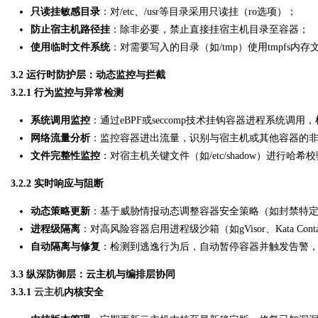
只读挂敏感目录
：对/etc、/usr等目录采用只读挂（ro选项）；
防止宿主机路径挂
：除非必要，禁止直接挂宿主机目录至容器；
使用临时文件系统
：对需要写入的目录（如/tmp）使用tmpfs内
3.2 运行时防护层：动态监控与拦截
3.2.1 行为监控与异常检测
系统调用监控
：通过eBPF或seccomp技术挂钩容器进程系统调用，检
网络流量分析
：监控容器进出流量，识别与宿主机或其他容器的
文件完整性监控
：对宿主机关键文件（如/etc/shadow）进行哈
3.2.2 实时响应与阻断
动态策略更新
：基于威胁情报动态调整容器安全策略（如封禁特定
进程级隔离
：对高风险容器启用进程级沙箱（如gVisor、Kata Con
自动隔离与修复
：检测到逃逸行为后，自动暂停容器并触发告警
3.3 纵深防御层：云主机与编排层协同
3.3.1
云主机
内核安全