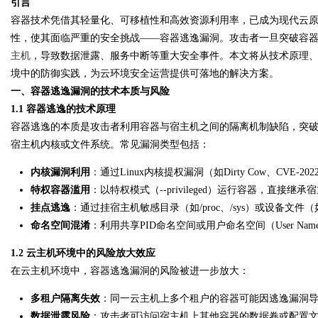
引言
容器技术凭借其轻量化、可移植性和高效资源利用率，已成为现代云
性，使其面临严重的安全挑战——容器逃逸漏洞。攻击者一旦突破容
主机
，导致数据泄露、服务中断等重大安全事件。本文将从技术原理
境中的防御实践，为云环境安全运营提供可落地的解决方案。
Bo
一、容器逃逸漏洞的技术本质与风险
1.1 容器逃逸的技术原理
容器逃逸的本质是攻击者利用容器与宿主机之间的隔离机制缺陷，突破命名空
宿主机内核或文件系统。常见漏洞类型包括：
内核漏洞利用
：通过Linux内核提权漏洞（如Dirty Cow、CVE-202
特权容器滥用
：以特权模式（--privileged）运行容器，直接继
挂点逃逸
：通过挂宿主机敏感目录（如/proc、/sys）或设备文件（如
ar
命名空间混淆
：利用共享PID命名空间或用户命名空间（User Na
1.2 云主机环境中的风险放大效应
在云主机环境中，容器逃逸漏洞的风险被进一步放大：
多租户隔离失效
：同一云主机上多个租户的容器可能因逃逸漏洞
数据泄露风险
：攻击者可访问宿主机上其他容器的数据卷或配置