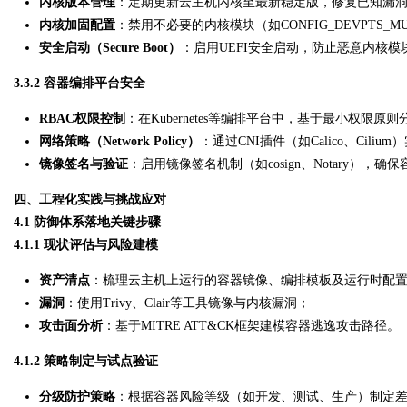
内核版本管理
：定期更新云主机内核至最新稳定版，修复已知漏
内核加固配置
：禁用不必要的内核模块（如CONFIG_DEVPTS_MU
安全启动（Secure Boot）
：启用UEFI安全启动，防止恶意内核模
3.3.2 容器编排平台安全
RBAC权限控制
：在Kubernetes等编排平台中，基于最小权限原则分配
网络策略（Network Policy）
：通过CNI插件（如Calico、Cil
镜像签名与验证
：启用镜像签名机制（如cosign、Notary），
四、工程化实践与挑战应对
4.1 防御体系落地关键步骤
4.1.1 现状评估与风险建模
资产清点
：梳理云主机上运行的容器镜像、编排模板及运行时配
漏洞
：使用Trivy、Clair等工具镜像与内核漏洞；
攻击面分析
：基于MITRE ATT&CK框架建模容器逃逸攻击路径。
4.1.2 策略制定与试点验证
分级防护策略
：根据容器风险等级（如开发、测试、生产）制定