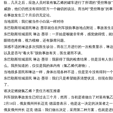
轨，几天之后，应急人员对装有氯乙烯的罐车进行了所谓的“受控释放
威胁，他们仍然没有得到官方一个确切的说法。而当时“受控释放”的
趋势探讨
在事故发生三个月后仍无定论。
当地居民：我们被当作小白鼠一样对待
东巴勒斯坦城居民琳达·墨菲就住在列车脱轨事故地点附近，事故发生
东巴勒斯坦城居民 琳达·墨菲：一开始是喉咙非常疼，感觉烧得慌，
uz
眼睛也疼痛，视力模糊，还有肠胃问题。
深感不适的琳达多次找医生诊治，而在三月进行的一次检查显示，琳
以及是否与“毒火车”脱轨事故有关，医生避而不谈。
东巴勒斯坦城居民 琳达·墨菲：我获得了我的检查结果，但是没有人
么。我所知道的，仅仅是我的体内有（氯乙烯代谢物）。
当地很多居民和琳达一样，身体出现各种不适，但是至今没有得到一
东巴勒斯坦城居民 琳达·墨菲：我们只是希望能弄清楚状况，但现在
了。
!
谁决定燃烧氯乙烯？责任方相互推诿
列车脱轨事故发生已经过去三个月，然而，当初是谁做出了对装有氯乙
2月14日，俄亥俄州州长迈克·德温曾表示，他是这一决定的决策者之一
俄亥俄州州长 迈克·德温：我们做出决定，采用第二种方案，也就是进行