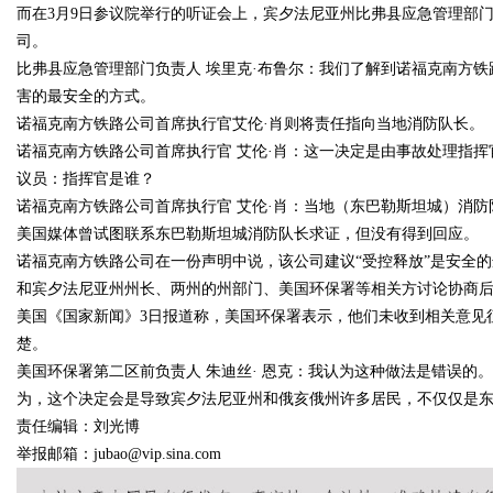
而在3月9日参议院举行的听证会上，宾夕法尼亚州比弗县应急管理部
司。
比弗县应急管理部门负责人 埃里克·布鲁尔：我们了解到诺福克南方铁
害的最安全的方式。
Bo
诺福克南方铁路公司首席执行官艾伦·肖则将责任指向当地消防队长。
诺福克南方铁路公司首席执行官 艾伦·肖：这一决定是由事故处理指
议员：指挥官是谁？
诺福克南方铁路公司首席执行官 艾伦·肖：当地（东巴勒斯坦城）消防
美国媒体曾试图联系东巴勒斯坦城消防队长求证，但没有得到回应。
诺福克南方铁路公司在一份声明中说，该公司建议“受控释放”是安全
和宾夕法尼亚州州长、两州的州部门、美国环保署等相关方讨论协商
美国《国家新闻》3日报道称，美国环保署表示，他们未收到相关意见
ar
楚。
美国环保署第二区前负责人 朱迪丝· 恩克：我认为这种做法是错误的
为，这个决定会是导致宾夕法尼亚州和俄亥俄州许多居民，不仅仅是
责任编辑：刘光博
举报邮箱：jubao@vip.sina.com